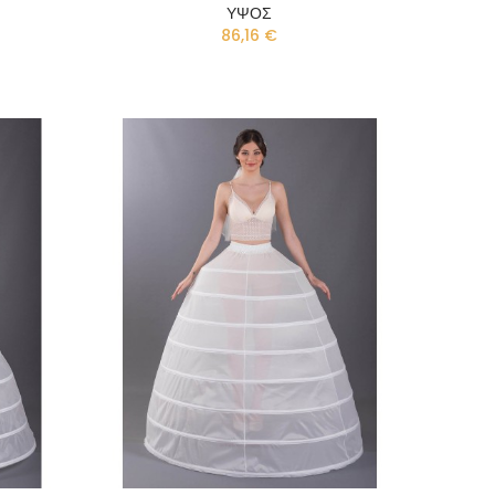
ΥΨΟΣ
86,16 €