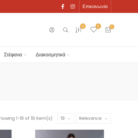
Επικοινωνία
0
0
0
Στέφανα
Διακοσμητικά
howing 1-19 of 19 item(s)
19
Relevance