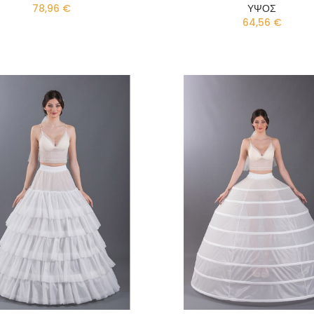
78,96 €
ΥΨΟΣ
64,56 €