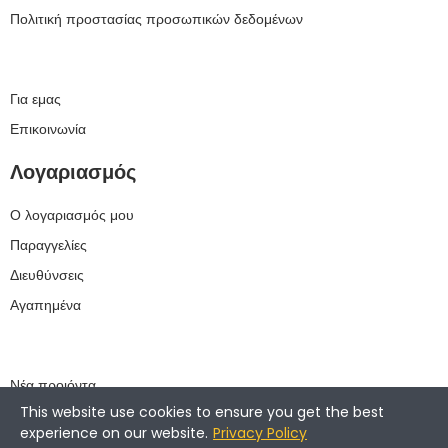
Πολιτική προστασίας προσωπικών δεδομένων
Για εμας
Επικοινωνία
Λογαριασμός
Ο λογαριασμός μου
Παραγγελίες
Διευθύνσεις
Αγαπημένα
Νέα προιόντα
This website use cookies to ensure you get the best
Best Sellers
experience on our website.
Privacy Policy
Προσφορές