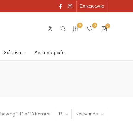
Επικοινωνία
0
0
0
Στέφανα
Διακοσμητικά
howing 1-13 of 13 item(s)
13
Relevance