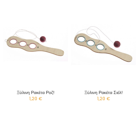
Ξύλινη Ρακέτα Ροζ!
Ξύλινη Ρακέτα Σιέλ!
1,20 €
1,20 €