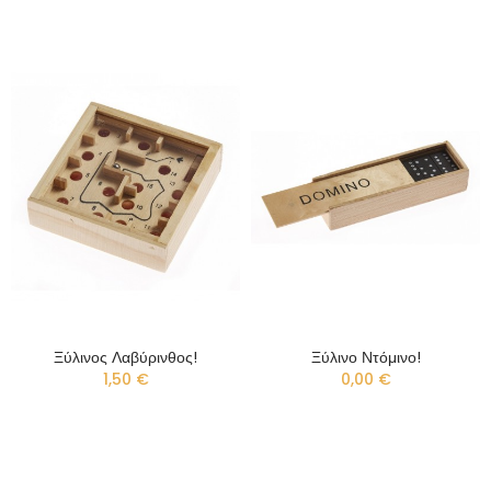
Ξύλινος Λαβύρινθος!
Ξύλινο Ντόμινο!
1,50 €
0,00 €