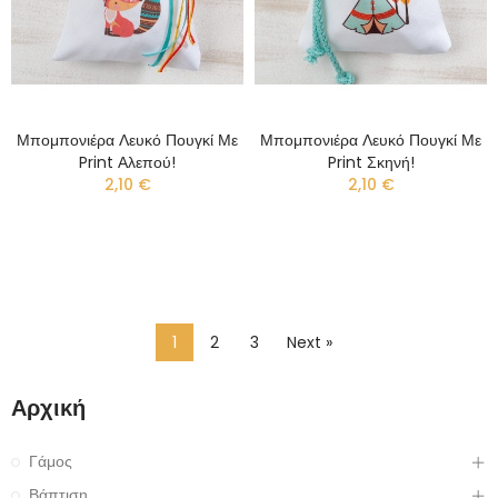
Μπομπονιέρα Λευκό Πουγκί Με
Μπομπονιέρα Λευκό Πουγκί Με
Print Αλεπού!
Print Σκηνή!
2,10 €
2,10 €
1
2
3
Next »
Αρχική
Γάμος
Βάπτιση