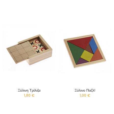
Ξύλινη Τρίλιζα
Ξύλινο Παζλ!
1,80 €
1,00 €