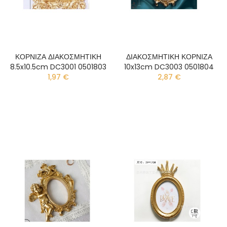
ΚΟΡΝΙΖΑ ΔΙΑΚΟΣΜΗΤΙΚΗ
ΔΙΑΚΟΣΜΗΤΙΚΗ ΚΟΡΝΙΖΑ
8.5x10.5cm DC3001 0501803
10x13cm DC3003 0501804
1,97 €
2,87 €