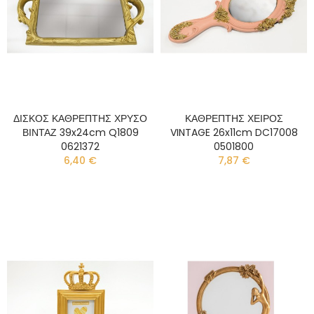
ΔΙΣΚΟΣ ΚΑΘΡΕΠΤΗΣ ΧΡΥΣΟ
ΚΑΘΡΕΠΤΗΣ ΧΕΙΡΟΣ
ΒΙΝΤΑΖ 39x24cm Q1809
VINTAGE 26x11cm DC17008
0621372
0501800
6,40 €
7,87 €