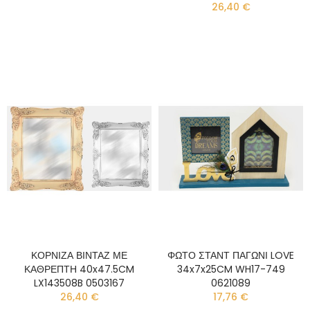
26,40 €
ΚΟΡΝΙΖΑ ΒΙΝΤΑΖ ΜΕ
ΦΩΤΟ ΣΤΑΝΤ ΠΑΓΩΝΙ LOVE
ΚΑΘΡΕΠΤΗ 40x47.5CM
34x7x25CM WH17-749
LX143508B 0503167
0621089
26,40 €
17,76 €