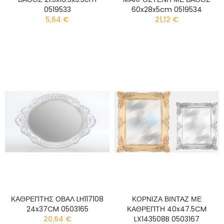
0519533
60x28x5cm 0519534
5,64 €
21,12 €
ΚΑΘΡΕΠΤΗΣ ΟΒΑΛ LH117108
ΚΟΡΝΙΖΑ ΒΙΝΤΑΖ ΜΕ
24x37CM 0503165
ΚΑΘΡΕΠΤΗ 40x47.5CM
20,64 €
LX143508B 0503167