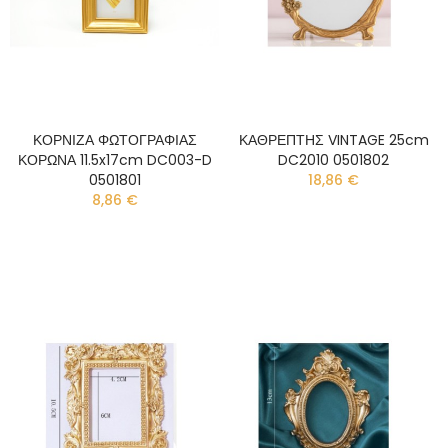
ΚΟΡΝΙΖΑ ΦΩΤΟΓΡΑΦΙΑΣ
ΚΑΘΡΕΠΤΗΣ VINTAGE 25cm
ΚΟΡΩΝΑ 11.5x17cm DC003-D
DC2010 0501802
0501801
18,86 €
8,86 €