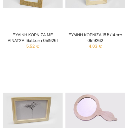
ΞΥΛΙΝΗ ΚΟΡΝΙΖΑ ΜΕ
ΞΥΛΙΝΗ ΚΟΡΝΙΖΑ 18.5x14cm
ΛΙΝΑΤΣΑ 19x14cm 0519261
0519262
5,52 €
4,03 €