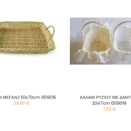
Ι ΜΕΓΑΛΟ 50x70cm 0519015
ΚΑΛΑΘΙ ΡΥΖΙΟΥ ΜΕ ΔΑΝ
34,80 €
20x17cm 0519019
7,92 €