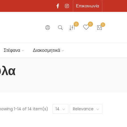
Επικοινωνία
0
0
0
Στέφανα
Διακοσμητικά
ύλα
howing 1-14 of 14 item(s)
14
Relevance