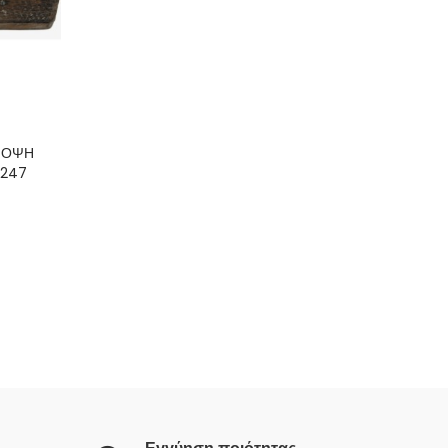
 ΟΨΗ
1247