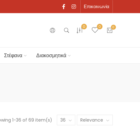
Επικοινωνία
0
0
0
Στέφανα
Διακοσμητικά
wing 1-36 of 69 item(s)
36
Relevance