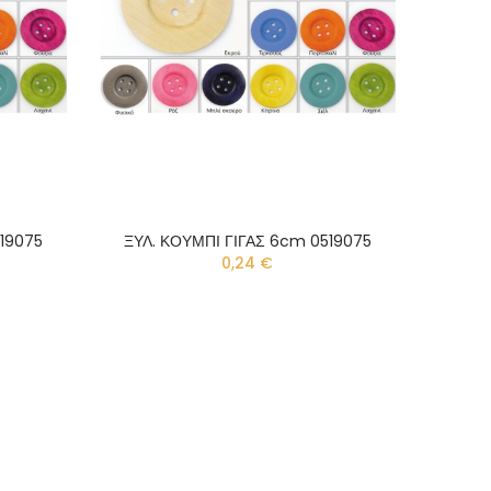
519075
ΞΥΛ. ΚΟΥΜΠΙ ΓΙΓΑΣ 6cm 0519075
0,24 €