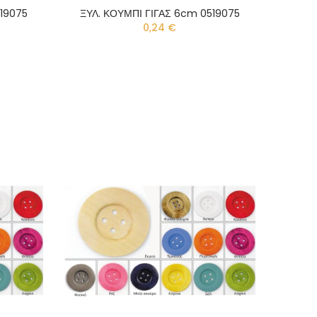
519075
ΞΥΛ. ΚΟΥΜΠΙ ΓΙΓΑΣ 6cm 0519075
0,24 €