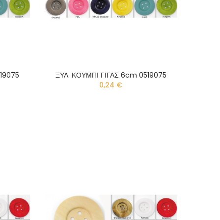
519075
ΞΥΛ. ΚΟΥΜΠΙ ΓΙΓΑΣ 6cm 0519075
0,24 €