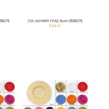
519075
ΞΥΛ. ΚΟΥΜΠΙ ΓΙΓΑΣ 6cm 0519075
0,24 €