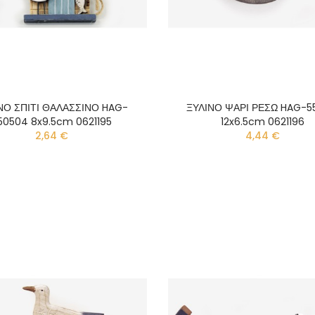
ΝΟ ΣΠΙΤΙ ΘΑΛΑΣΣΙΝΟ HAG-
ΞΥΛΙΝΟ ΨΑΡΙ ΡΕΣΩ HAG-5
50504 8x9.5cm 0621195
12x6.5cm 0621196
2,64 €
4,44 €