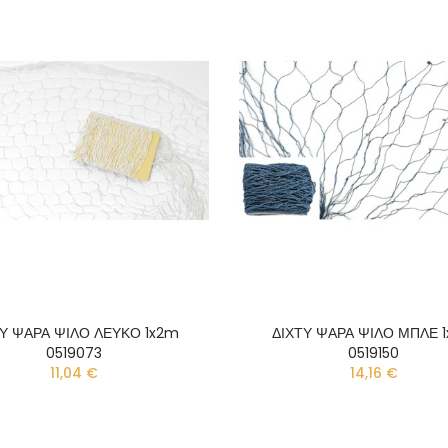
ΤΥ ΨΑΡΑ ΨΙΛΟ ΛΕΥΚΟ 1x2m
ΔΙΧΤΥ ΨΑΡΑ ΨΙΛΟ ΜΠΛΕ 
0519073
0519150
11,04 €
14,16 €