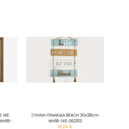
Σ ΜΕ
ΞΥΛΙΝΗ ΠΙΝΑΚΙΔΑ BEACH 30x38cm
WH18-
WH18-145 0621113
18,24 €