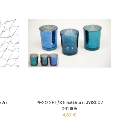
1x2m
ΡΕΣΩ ΣΕΤ/3 5.5x6.5cm JY18002
0621105
4,67 €