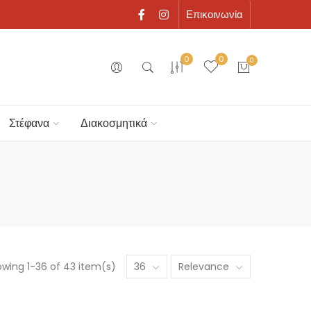
Επικοινωνία
0
0
0
Στέφανα
Διακοσμητικά
wing 1-36 of 43 item(s)
36
Relevance