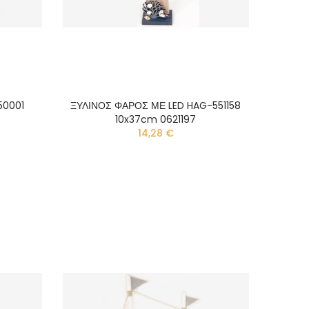
50001
ΞΥΛΙΝΟΣ ΦΑΡΟΣ ΜΕ LED HAG-551158
10x37cm 0621197
14,28 €