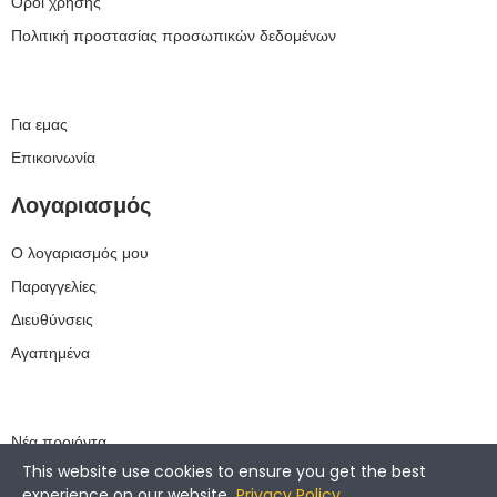
Όροι χρήσης
Πολιτική προστασίας προσωπικών δεδομένων
Για εμας
Επικοινωνία
Λογαριασμός
Ο λογαριασμός μου
Παραγγελίες
Διευθύνσεις
Αγαπημένα
Νέα προιόντα
This website use cookies to ensure you get the best
Best Sellers
experience on our website.
Privacy Policy