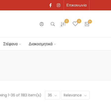
Επικοινωνία
0
0
0
Στέφανα
Διακοσμητικά
ing 1-36 of 1183 item(s)
36
Relevance