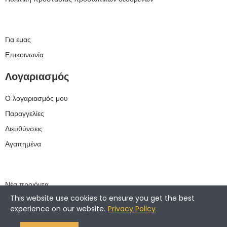
Για εμας
Επικοινωνία
Λογαριασμός
Ο λογαριασμός μου
Παραγγελίες
Διευθύνσεις
Αγαπημένα
Νέα προιόντα
This website use cookies to ensure you get the best
Best Sellers
experience on our website.
Privacy Policy
Προσφορές