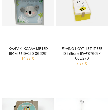
ΚΑΔΡΑΚΙ ΚΟΑΛΑ ΜΕ LED
ΞΥΛΙΝΟ ΚΟΥΤΙ LET IT BEE
18CM BS19-250 0621291
10.5x15cm BR-F87605-1
14,88 €
0621276
7,87 €