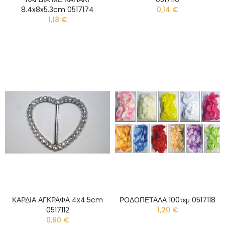
8.4x8x5.3cm 0517174
0,14 €
1,18 €
ΚΑΡΔΙΑ ΑΓΚΡΑΦΑ 4x4.5cm
ΡΟΔΟΠΕΤΑΛΑ 100τεμ 0517118
0517112
1,20 €
0,60 €