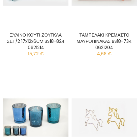
ΞΥΛΙΝΟ ΚΟΥΤΙ ΖΟΥΓΚΛΑ
ΤΑΜΠΕΛΑΚΙ ΚΡΕΜΑΣΤΟ
ΣΕΤ/2 17x12x6CM BS18-824
ΜΑΥΡΟΠΙΝΑΚΑΣ BS18-734
0621214
0621204
15,72 €
4,68 €