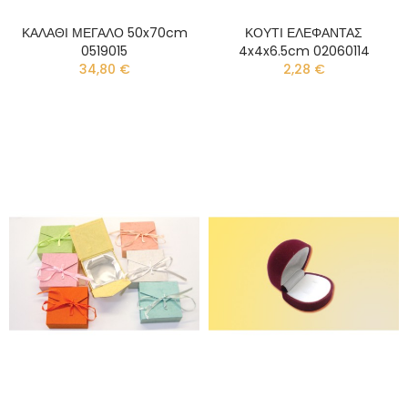
ΚΑΛΑΘΙ ΜΕΓΑΛΟ 50x70cm
ΚΟΥΤΙ ΕΛΕΦΑΝΤΑΣ
0519015
4x4x6.5cm 02060114
34,80 €
2,28 €