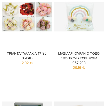
ΤΡΙΑΝΤΑΦΥΛΛΑΚΙΑ TF1901
ΜΑΞΙΛΑΡΙ ΟΥΡΑΝΙΟ ΤΟΞΟ
0516115
40x40CM XYX19-826A
2,02 €
0621298
20,16 €