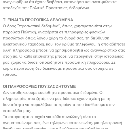
αναγνωρίζουν ότι έχουν διαβάσει, κατανοήσει και ανεπιφύλακτα
αποδεχθεί την Πολιτική Προστασίας Δεδομένων.
ΤΙ ΕΙΝΑΙ ΤΑ ΠΡΟΣΩΠΙΚΑ ΔΕΔΟΜΕΝΑ
Ο όρος ''προσωπικά δεδομένα'', όπως χρησιμοποιείται στην
παρούσα Πολιτική, αναφέρεται σε πληροφορίες φυσικών
προσώπων όπως λόγου χάρη το όνομά σας, τη διεύθυνση
ηλεκτρονικού ταχυδρομείου, τον αριθμό τηλεφώνου, ή οποιαδήποτε
άλλη πληροφορία μπορεί να χρησιμοποιηθεί ως αναγνωριστικό σας
στοιχείο. Ο κάθε επισκέπτης μπορεί να περιηγηθεί στην ιστοσελίδα
μας χωρίς να δώσει οποιαδήποτε προσωπική πληροφορία. Σε
καμία περίπτωση δεν διακινούμε προσωπικά σας στοιχεία σε
τρίτους.
ΟΙ ΠΛΗΡΟΦΟΡΙΕΣ ΠΟΥ ΣΑΣ ΖΗΤΟΥΜΕ
Δεν αποθηκευουμε ευαίσθητα προσωπικά δεδομένα. Οι
πληροφορίες που ζητάμε να μας δώσετε έχουν σχέση με τη
δυνατότητα να παραλάβετε τα προϊόντα που διαθέτουμε στην
ιστοσελίδα μας.
Τα απαραίτητα στοιχεία για κάθε συναλλαγή είναι το
ονοματεπώνυμο σας, ένα τηλέφωνο επικοινωνίας, μια ηλεκτρονική
διεύθυνση ταχυδρομείου, και η διεύθυνση παραλαβής των