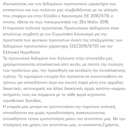
ιδιωτικότητας και των δεδομένων προσωπικού χαρακτήρα των
επισκεπτών και των πελατών μας συμβαδίζοντας με τις αλλαγές
που επιφέρει και στην Ελλάδα ο Κανονισμός ΕΕ 2016/679, ο
οποίος τίθεται σε ισχύ πανευρωπαϊκά την 25η Μαΐου 2018.
Η παρούσα πολιτική προστασίας Προσωπικών Δεδομένων είναι
απολύτως συμβατή με τον Ευρωπαϊκό Κανονισμό για την
προστασία των φυσικών προσώπων έναντι της επεξεργασίας των
δεδομένων προσωπικού χαρακτήρα (ΕΕ/2016/679) και την
Ελληνική Νομοθεσία.
Τα προσωπικά δεδομένα που δηλώνετε στην ιστοσελίδα μας
χρησιμοποιούνται αποκλειστικά από αυτήν, με σκοπό την πώληση
των προϊόντων μας, την προώθηση και εκτέλεση της συναλλακτικής
σχέσης. Τα τηρούμενα στοιχεία δεν πρόκειται να κοινοποιηθούν σε
τρίτους για οποιοδήποτε λόγο και σκοπό παρά μόνο στις αρμόδιες
δικαστικές, αστυνομικές και άλλες διοικητικές αρχές κατόπιν νομίμου
αιτήματός τους και σύμφωνα με τις κάθε φορά ισχύουσες
νομοθετικές διατάξεις.
Η εταιρεία μας μπορεί να τροποποιήσει την παρούσα πολιτική,
οποτεδήποτε και χωρίς προειδοποίηση, ανακοινώνοντας
οποιαδήποτε τέτοια τροποποίηση μέσω του ιστοτόπου μας. Με την
πλοήγηση και χρήση του ιστοτόπου μας, οι επισκέπτες/χρήστες