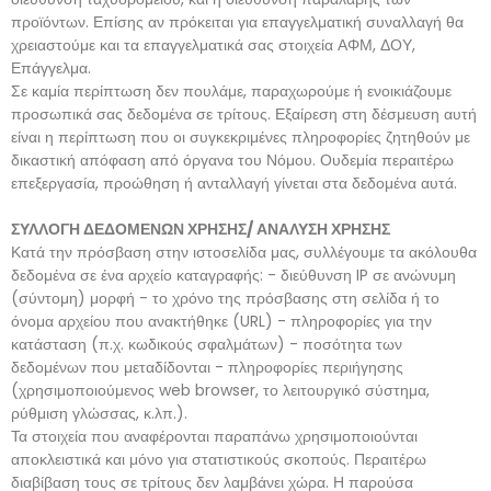
προϊόντων. Επίσης αν πρόκειται για επαγγελματική συναλλαγή θα
χρειαστούμε και τα επαγγελματικά σας στοιχεία ΑΦΜ, ΔΟΥ,
Επάγγελμα.
Σε καμία περίπτωση δεν πουλάμε, παραχωρούμε ή ενοικιάζουμε
προσωπικά σας δεδομένα σε τρίτους. Εξαίρεση στη δέσμευση αυτή
είναι η περίπτωση που οι συγκεκριμένες πληροφορίες ζητηθούν με
δικαστική απόφαση από όργανα του Νόμου. Ουδεμία περαιτέρω
επεξεργασία, προώθηση ή ανταλλαγή γίνεται στα δεδομένα αυτά.
ΣΥΛΛΟΓΗ ΔΕΔΟΜΕΝΩΝ ΧΡΗΣΗΣ/ ΑΝΑΛΥΣΗ ΧΡΗΣΗΣ
Κατά την πρόσβαση στην ιστοσελίδα μας, συλλέγουμε τα ακόλουθα
δεδομένα σε ένα αρχείο καταγραφής: - διεύθυνση IP σε ανώνυμη
(σύντομη) μορφή - το χρόνο της πρόσβασης στη σελίδα ή το
όνομα αρχείου που ανακτήθηκε (URL) - πληροφορίες για την
κατάσταση (π.χ. κωδικούς σφαλμάτων) - ποσότητα των
δεδομένων που μεταδίδονται - πληροφορίες περιήγησης
(χρησιμοποιούμενος web browser, το λειτουργικό σύστημα,
ρύθμιση γλώσσας, κ.λπ.).
Τα στοιχεία που αναφέρονται παραπάνω χρησιμοποιούνται
αποκλειστικά και μόνο για στατιστικούς σκοπούς. Περαιτέρω
διαβίβαση τους σε τρίτους δεν λαμβάνει χώρα. Η παρούσα