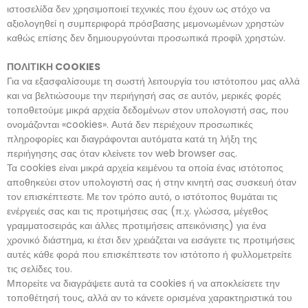
ιστοσελίδα δεν χρησιμοποιεί τεχνικές που έχουν ως στόχο να
αξιολογηθεί η συμπεριφορά πρόσβασης μεμονωμένων χρηστών
καθώς επίσης δεν δημιουργούνται προσωπικά προφίλ χρηστών.
ΠΟΛΙΤΙΚΗ COOKIES
Για να εξασφαλίσουμε τη σωστή λειτουργία του ιστότοπου μας αλλά
και να βελτιώσουμε την περιήγησή σας σε αυτόν, μερικές φορές
τοποθετούμε μικρά αρχεία δεδομένων στον υπολογιστή σας, που
ονομάζονται «cookies». Αυτά δεν περιέχουν προσωπικές
πληροφορίες και διαγράφονται αυτόματα κατά τη λήξη της
περιήγησης σας όταν κλείνετε τον web browser σας.
Τα cookies είναι μικρά αρχεία κειμένου τα οποία ένας ιστότοπος
αποθηκεύει στον υπολογιστή σας ή στην κινητή σας συσκευή όταν
τον επισκέπτεστε. Με τον τρόπο αυτό, ο ιστότοπος θυμάται τις
ενέργειές σας και τις προτιμήσεις σας (π.χ. γλώσσα, μέγεθος
γραμματοσειράς και άλλες προτιμήσεις απεικόνισης) για ένα
χρονικό διάστημα, κι έτσι δεν χρειάζεται να εισάγετε τις προτιμήσεις
αυτές κάθε φορά που επισκέπτεστε τον ιστότοπο ή φυλλομετρείτε
τις σελίδες του.
Μπορείτε να διαγράψετε αυτά τα cookies ή να αποκλείσετε την
τοποθέτησή τους, αλλά αν το κάνετε ορισμένα χαρακτηριστικά του