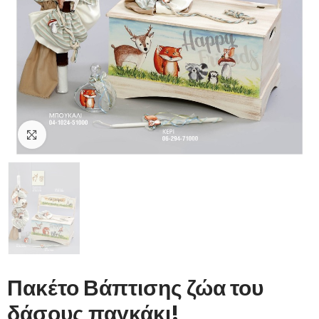
Click to enlarge
Πακέτο Βάπτισης ζώα του
δάσους παγκάκι!