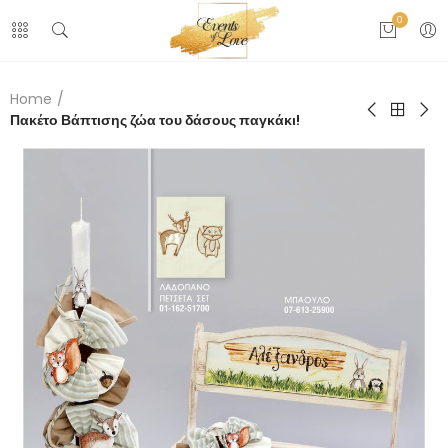
0
Home
Πακέτο Βάπτισης ζώα του δάσους παγκάκι!