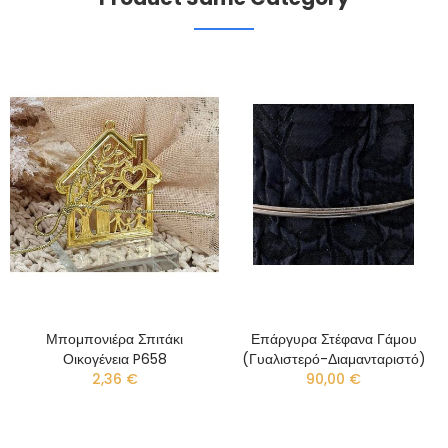
Μπομπονιέρα Σπιτάκι
Επάργυρα Στέφανα Γάμου
Οικογένεια P658
(γυαλιστερό-Διαμανταριστό)
2,36 €
90,00 €